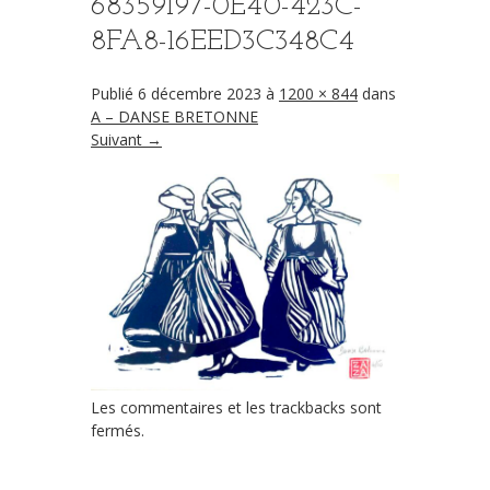
68359197-0E40-423C-
8FA8-16EED3C348C4
Publié
6 décembre 2023
à
1200 × 844
dans
A – DANSE BRETONNE
Suivant →
Les commentaires et les trackbacks sont
fermés.