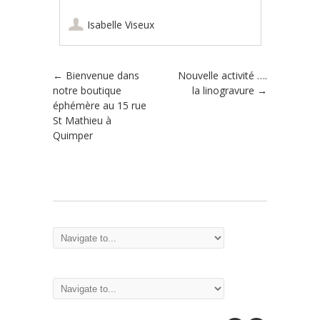
Isabelle Viseux
←
Bienvenue dans
Nouvelle activité ….
Poster navigation
notre boutique
la linogravure
→
éphémère au 15 rue
St Mathieu à
Quimper