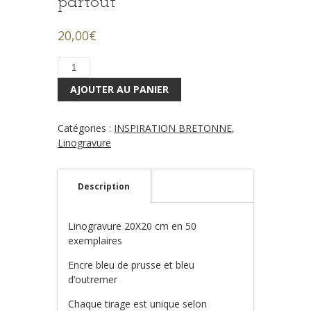
partout
20,00
€
quantité
de
AJOUTER AU PANIER
COCORICO
-
vendu
Catégories :
INSPIRATION BRETONNE
,
encadré
Linogravure
avec
passe
partout
Description
Linogravure 20X20 cm en 50
exemplaires
Encre bleu de prusse et bleu
d’outremer
Chaque tirage est unique selon