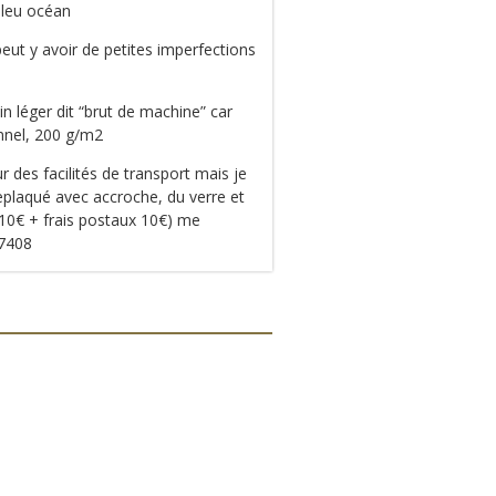
bleu océan
peut y avoir de petites imperfections
n léger dit “brut de machine” car
onnel, 200 g/m2
 des facilités de transport mais je
eplaqué avec accroche, du verre et
 10€ + frais postaux 10€) me
97408