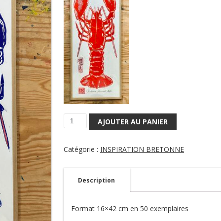
AJOUTER AU PANIER
quantité
de
A
Catégorie :
INSPIRATION BRETONNE
-
MADAME
HOMARD
Description
Format 16×42 cm en 50 exemplaires