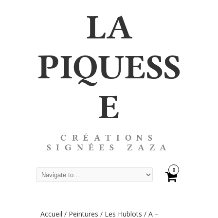
LA
PIQUESS
E
CRÉATIONS
SIGNÉES ZAZA
0
Accueil
/
Peintures
/
Les Hublots
/ A –