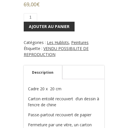
69,00
€
quantité
de
AJOUTER AU PANIER
peinture
Diane
la
Catégories :
Les Hublots
,
Peintures
méduse
Étiquette :
VENDU POSSIBILITE DE
REPRODUCTION
Description
Cadre 20 x 20 cm
Carton entoilé recouvert d’un dessin à
l’encre de chine
Passe-partout recouvert de papier
Fermeture par une vitre, un carton