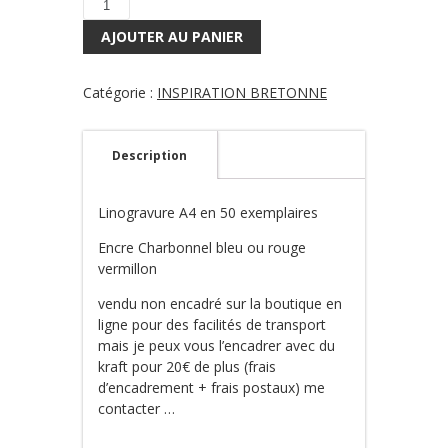
quantité
de
AJOUTER AU PANIER
À
-
FLEUR
Catégorie :
INSPIRATION BRETONNE
DE
CORAIL
Description
Linogravure A4 en 50 exemplaires
Encre Charbonnel bleu ou rouge
vermillon
vendu non encadré sur la boutique en
ligne pour des facilités de transport
mais je peux vous l’encadrer avec du
kraft pour 20€ de plus (frais
d’encadrement + frais postaux) me
contacter …