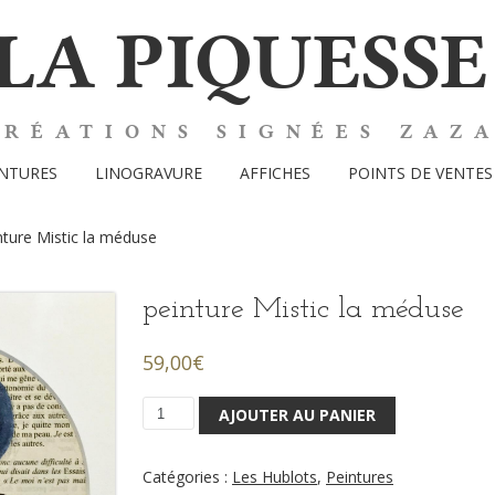
LA PIQUESSE
CRÉATIONS SIGNÉES ZAZ
INTURES
LINOGRAVURE
AFFICHES
POINTS DE VENTES
nture Mistic la méduse
peinture Mistic la méduse
59,00
€
AJOUTER AU PANIER
quantité
de
peinture
Catégories :
Les Hublots
,
Peintures
Mistic