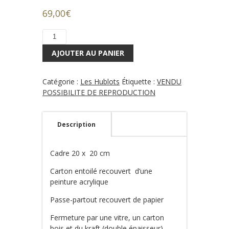
69,00
€
quantité
de
AJOUTER AU PANIER
Peinture
Sixtine
le
Catégorie :
Les Hublots
Étiquette :
VENDU
homard
POSSIBILITE DE REPRODUCTION
Description
Cadre 20 x 20 cm
Carton entoilé recouvert d’une
peinture acrylique
Passe-partout recouvert de papier
Fermeture par une vitre, un carton
bois et du kraft (double épaisseur)