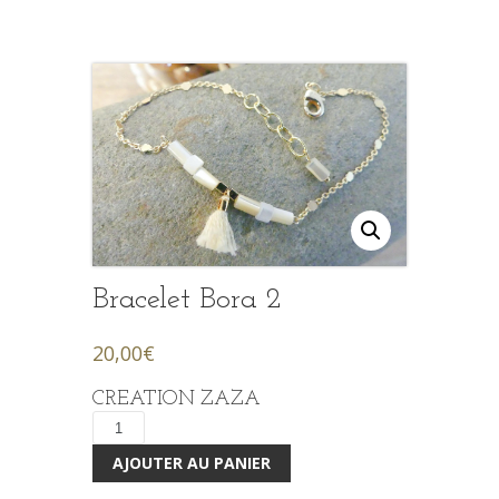
Bracelet Bora 2
20,00
€
CREATION ZAZA
quantité
de
AJOUTER AU PANIER
Bracelet