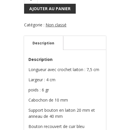
quantité
de
AJOUTER AU PANIER
Boucles
boutons
cuir
Catégorie :
Non classé
Turquoise
Description
Description
Longueur avec crochet laiton : 7,5 cm
Largeur : 4 cm
poids : 6 gr
Cabochon de 10 mm
Support bouton en laiton 20 mm et
anneau de 40 mm
Bouton recouvert de cuir bleu