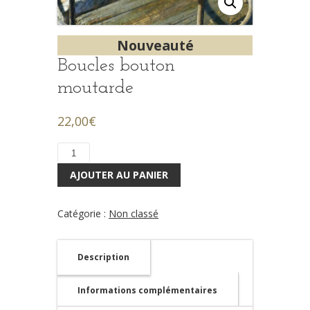
Nouveauté
Boucles bouton
moutarde
22,00
€
quantité
de
AJOUTER AU PANIER
Boucles
bouton
moutarde
Catégorie :
Non classé
Description
Informations complémentaires