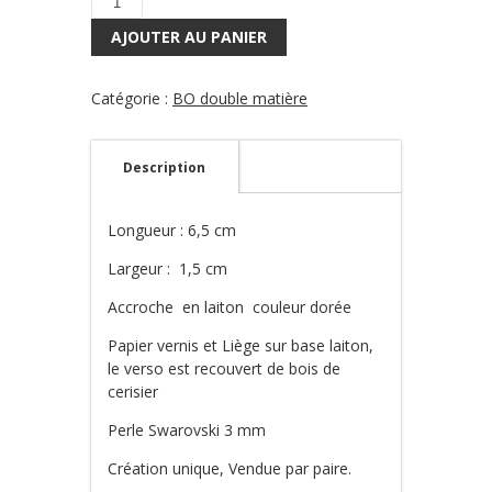
quantité
de
AJOUTER AU PANIER
Boucles
d'oreilles
Cassiopé
Catégorie :
BO double matière
2
Description
Longueur : 6,5 cm
Largeur : 1,5 cm
Accroche en laiton couleur dorée
Papier vernis et Liège sur base laiton,
le verso est recouvert de bois de
cerisier
Perle Swarovski 3 mm
Création unique, Vendue par paire.