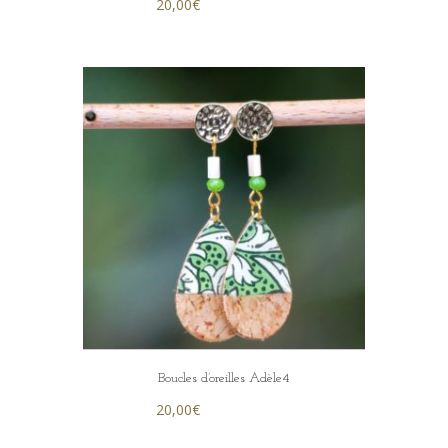
20,00
€
Boucles d’oreilles Adèle4
20,00
€