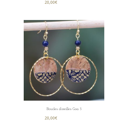
20,00
€
Boucles d’oreilles Goa 3
20,00
€