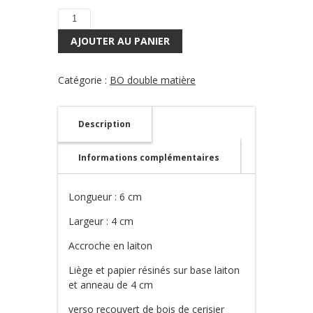
quantité
de
AJOUTER AU PANIER
Boucles
d'oreilles
Aynia
Catégorie :
BO double matière
5
Description
Informations complémentaires
Longueur : 6 cm
Largeur : 4 cm
Accroche en laiton
Liège et papier résinés sur base laiton
et anneau de 4 cm
verso recouvert de bois de cerisier