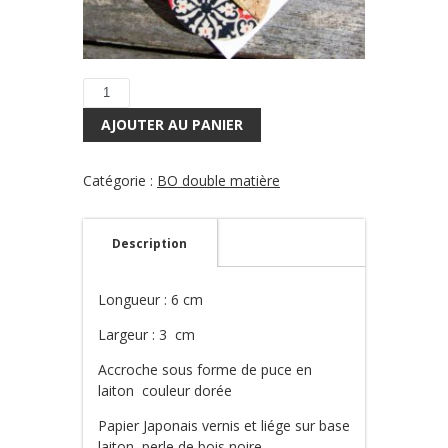
quantité
de
AJOUTER AU PANIER
Boucles
d'oreilles
Babylone
Catégorie :
BO double matière
8
Description
Longueur : 6 cm
Largeur : 3 cm
Accroche sous forme de puce en
laiton couleur dorée
Papier Japonais vernis et liége sur base
laiton, perle de bois noire