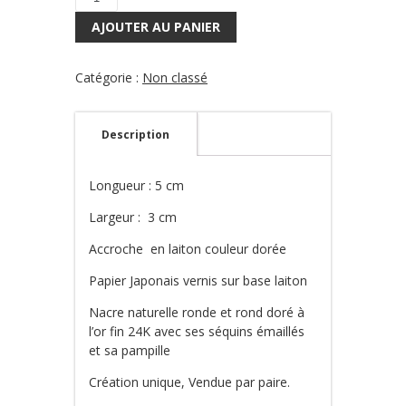
quantité
de
AJOUTER AU PANIER
Boucles
d'oreilles
Honolulu
Catégorie :
Non classé
3
Description
Longueur : 5 cm
Largeur : 3 cm
Accroche en laiton couleur dorée
Papier Japonais vernis sur base laiton
Nacre naturelle ronde et rond doré à
l’or fin 24K avec ses séquins émaillés
et sa pampille
Création unique, Vendue par paire.