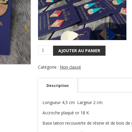
AJOUTER AU PANIER
quantité
de
Boucles
Catégorie :
Non classé
d'oreilles
pepsy2
-
Description
1
Longueur 4,5 cm Largeur 2 cm
Accroche plaqué or 18 K
Base laiton recouverte de résine et de bois de 