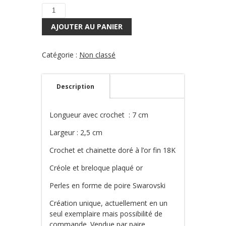
quantité
de
AJOUTER AU PANIER
Boucles
BORA
7
Catégorie :
Non classé
Description
Longueur avec crochet : 7 cm
Largeur : 2,5 cm
Crochet et chainette doré à l’or fin 18K
Créole et breloque plaqué or
Perles en forme de poire Swarovski
Création unique, actuellement en un
seul exemplaire mais possibilité de
commande. Vendue par paire.